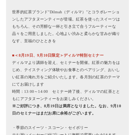
世界的紅茶ブランド"Dilmah（ディルマ）"とコラボレーショ
ンしたアフタヌーンティーが登場。紅茶を使ったスイーツは
もちろん、その芳醇な一杯と引き立て合うフルーティーな
品々をご用意しました。心地よい渋みと柔らかな甘みが織り
なす、至福のひとときを
■＜8月19日、9月10日限定＞ディルマ特別セミナー
ディルマより講師を迎え、セミナーを開催。紅茶の魅力をは
じめ、テイスティング体験やお食事とのペアリング、おいし
い紅茶の淹れ方をご紹介いたします。各月別の紅茶のテーマ
にてお届けします
時間：13:00～14:00 セミナー終了後、ディルマの紅茶とと
もにアフタヌーンティーをお楽しみください。
※ご好評につき、8月19日は満席となりました。なお、9月10
日のセミナーはまだお席に余裕がございます。
・季節のスイーツ・スコーン・セイボリー