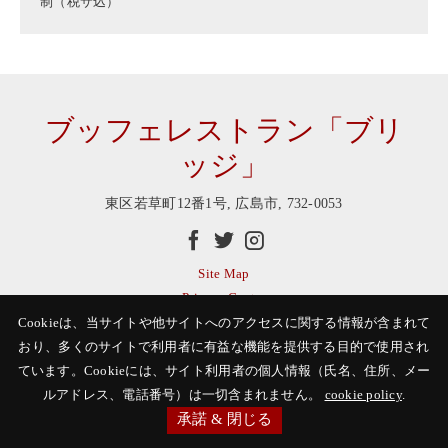
制（税サ込）
ブッフェレストラン「ブリ
ッジ」
東区若草町12番1号
,
広島市
,
732-0053
facebook
twitter
instagram
Site Map
Privacy Center
Website Accessibility
Cookieは、当サイトや他サイトへのアクセスに関する情報が含まれて
Powered by MDS
おり、多くのサイトで利用者に有益な機能を提供する目的で使用され
ています。Cookieには、サイト利用者の個人情報（氏名、住所、メー
ルアドレス、電話番号）は一切含まれません。
cookie policy
.
承諾 & 閉じる
ご予約
082-262-7173